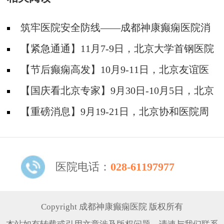
筑牢医院安全防线——成都神康癫痫医院消
防安全培训纪实
【紧急通通】11月7-9日，北京大学首钢医院
神经内科胡颖教授亲临成都会诊，破解癫痫疑难
【节后癫痫高发】10月9-11日，北京友谊医
院陈葵博士免费会诊+治疗援助，破解癫痫难
【国庆看北京专家】9月30日-10月5日，北京
题！
天坛&首钢医院两大专家蓉城亲诊+癫痫大额救
【重磅消息】9月19-21日，北京协和医院周
助，速约！
祥琴教授成都领衔会诊，共筑全年龄段抗癫防
线！
医院电话：
028-61197977
Copyright 成都神康癫痫医院 版权所有