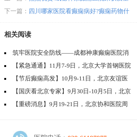
榜样-“2024年度·医疗质量信誉双优示范医院”
下一篇：
四川哪家医院看癫痫病好?癫痫药物什
么时候服用有效?
相关阅读
筑牢医院安全防线——成都神康癫痫医院消
防安全培训纪实
【紧急通通】11月7-9日，北京大学首钢医院
神经内科胡颖教授亲临成都会诊，破解癫痫疑难
【节后癫痫高发】10月9-11日，北京友谊医
院陈葵博士免费会诊+治疗援助，破解癫痫难
【国庆看北京专家】9月30日-10月5日，北京
题！
天坛&首钢医院两大专家蓉城亲诊+癫痫大额救
【重磅消息】9月19-21日，北京协和医院周
助，速约！
祥琴教授成都领衔会诊，共筑全年龄段抗癫防
线！