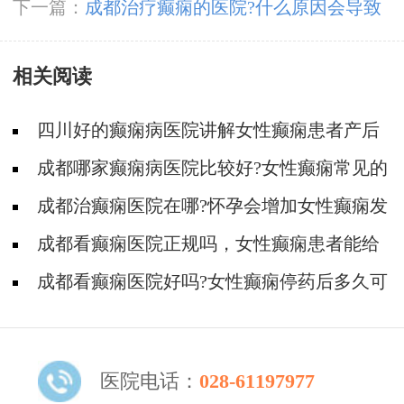
烧吗?
下一篇：
成都治疗癫痫的医院?什么原因会导致
男性得癫痫病?
相关阅读
四川好的癫痫病医院讲解女性癫痫患者产后
注意事项?
成都哪家癫痫病医院比较好?女性癫痫常见的
一些发病症状有哪些?
成都治癫痫医院在哪?怀孕会增加女性癫痫发
作的风险吗?
成都看癫痫医院正规吗，女性癫痫患者能给
我们幼儿喂母乳吗?
成都看癫痫医院好吗?女性癫痫停药后多久可
以要小孩?
医院电话：
028-61197977