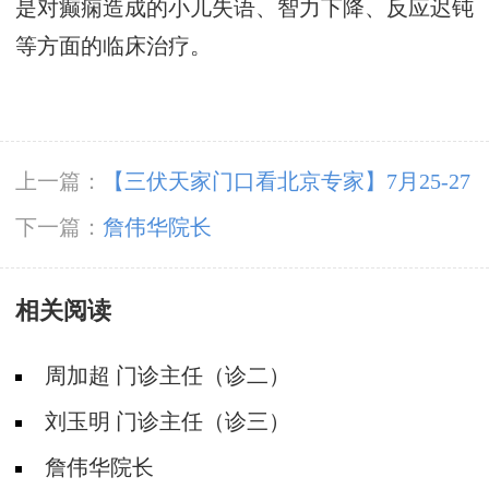
是对癫痫造成的小儿失语、智力下降、反应迟钝
等方面的临床治疗。
上一篇：
【三伏天家门口看北京专家】7月25-27
日，北京大学首钢医院高伟教授亲临成都会诊，
下一篇：
詹伟华院长
速约!‌
相关阅读
周加超 门诊主任（诊二）
刘玉明 门诊主任（诊三）
詹伟华院长